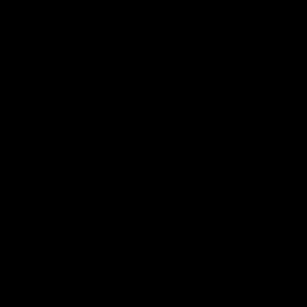
踏访红色热土 传承英烈精神 ——重庆...
优秀学子