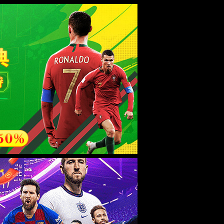
招生就业
校友之家
片区协调
下载专区