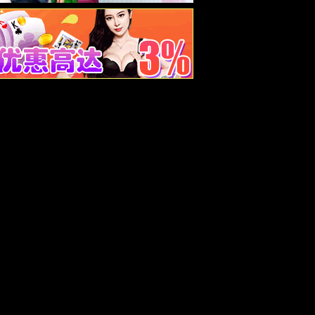
招生就业
校友之家
第一支部开展6月组织生活会
06-29
开理论学习中心组学习国家安全观专题学习会
04-30
使命”——艺术两院赴李庄开展主题党日活动
04-21
——181801威尼斯检测站工会赴宜宾李庄开展参观考察活动
04-20
国 青春护绿 手绘生态梦”181801威尼斯检测站党员服务站举
04-07