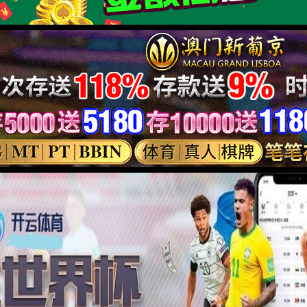
彩磨砺青春 艺术学子展风采 ——181801威
尼斯检测站扎实开展2025级学生军训工作
2026-07-17
阳砺筋骨，迷彩铸初心。7月4日至7月17...
重庆工商大学美育教研室举办学科美育试点
项目专题报告会