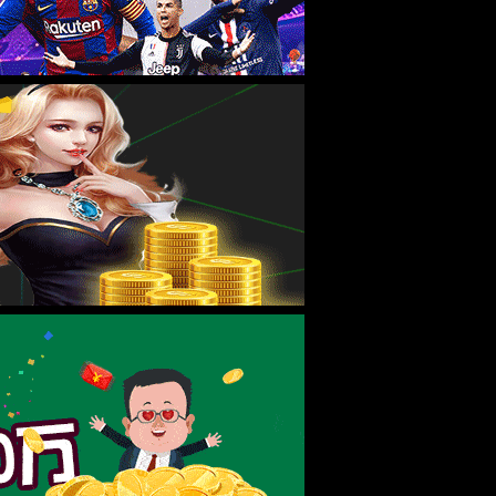
更多详情
聚焦