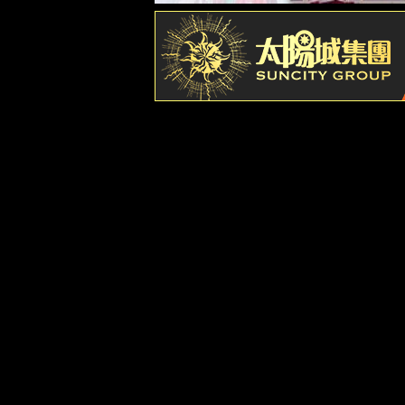
个人
姓名
籍贯
班级
曾任