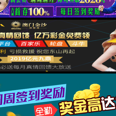
生就业
>>
优秀毕业生
>> 正文
2026届优秀毕业生
2026-05-19
来源：181801威尼斯