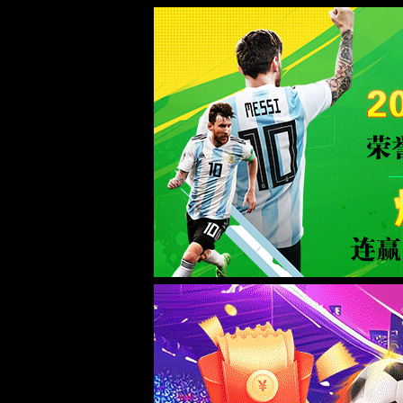
中国·181801威尼斯(股份)有限
首页
88038威尼斯检测中心
党群工作