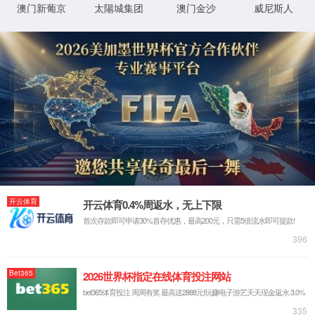
兰花湖片区开展暑假前安全检查
2026-07-17
为落实学校安全生产工作相关要求和《关...