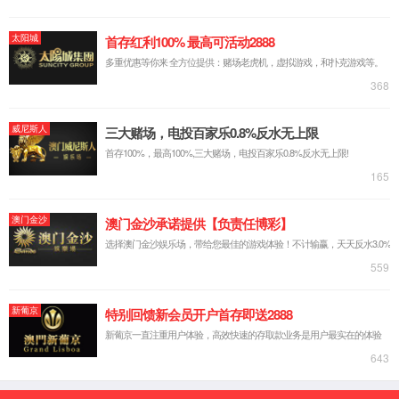
个人信息：
姓名：瞿慧
籍贯：重庆云阳
班级：181801威尼斯检测站2023级艺术设
计专业硕士班