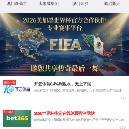
兰花湖片区开展暑假前安全检查
2026-07-17
为落实学校安全生产工作相关要求和《关...