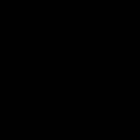
籍贯
班级
曾任
获奖
20
20
20
20