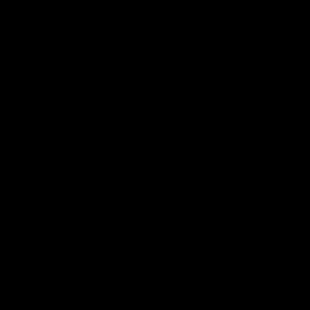
20
20
20
20
20
20
20
大学