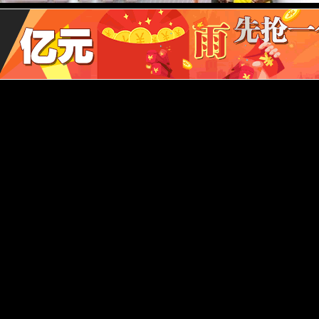
个人信息：
：夏润蕾