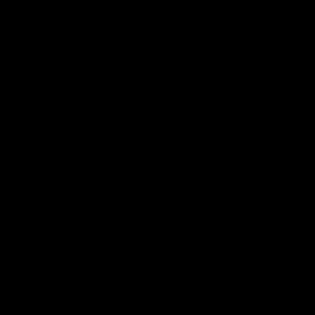
回望
行，也让
诲的师长
社会
许，让我
约，带着