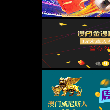
招生就业
首页
>>
招
招生工作
就业工作
优秀毕业生