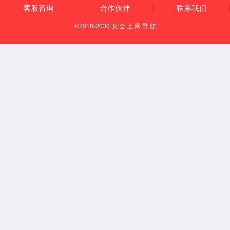
405
特此公示
181801威尼斯检测站
2025年5月27日
附件下载
附件【
附件一：重庆工商大学181801威尼斯检测站 2026
届普通全日制本科生校级优秀毕业设计（论文）推
荐汇总表.xlsx
】已下载
次
上一条：
重庆工商大学181801威尼斯检测站2026届市级