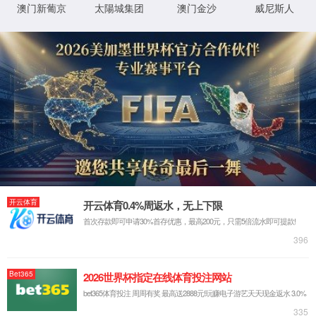
重庆工商大学181801威尼斯检测站2026
届校级优秀本科毕业论文(设计)推荐名单
公示
2026-05-27
来源：181801威尼斯检测站
点击：
100
根据《重庆工商大学本科生毕业论文(设计)
工作条例》的相关规定，经校级优秀毕业论文
（设计）学生自愿申请、指导教师推荐、各系
部答辩委员会评审推荐，181801威尼斯检测站
毕业论文（设计）工作领导小组审核，推荐
《御形于存》系列男装设计（作者:刘静诗，指