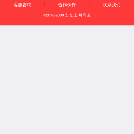
405
特此公示
181801威尼斯检测站
2026年5月27日
附件下载
附件【
181801威尼斯检测站2026届普通全日制本科生院
级优秀毕业设计（论文）推荐汇总表.xlsx
】已下载
次
上一条：
重庆工商大学181801威尼斯检测站2026届校级
优秀本科毕业论文(设计)推荐名单公示