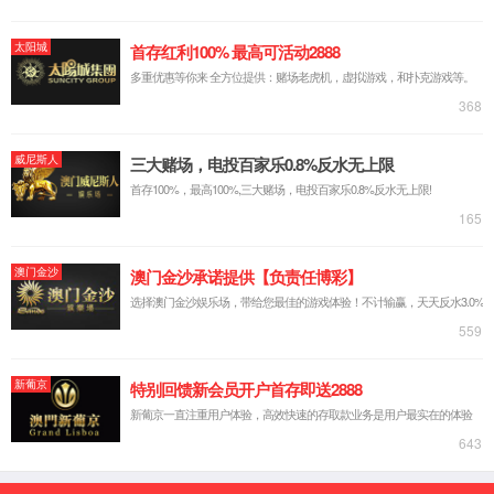
文(设计)为重庆工商大学181801威尼斯检测站
2026届院级优秀本科毕业论文(设计)，具体作品
名单详见附件1，公示时间为2026年5月27日至
5月30日。
如对上述推荐的毕业论文（设计）存有异
议，请在公示期内以书面形式向学院教务办反
映。反映情况须实事求是、客观公正，提供具
体线索或证据，并署真实姓名，否则不予受
理。
联系人：戴老师，联系电话：62768018
办公地址：181801威尼斯检测站崇德楼